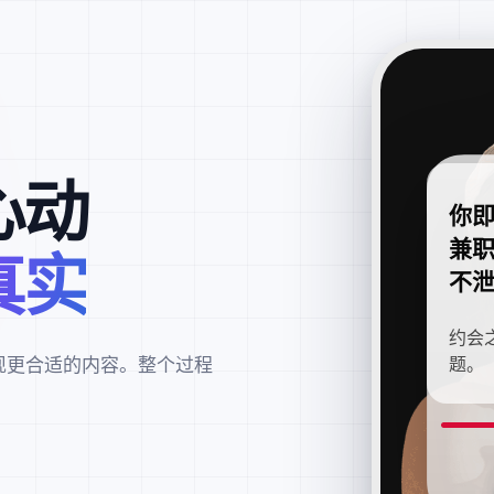
心动
你
兼
真实
不
约会
现更合适的内容。整个过程
题。