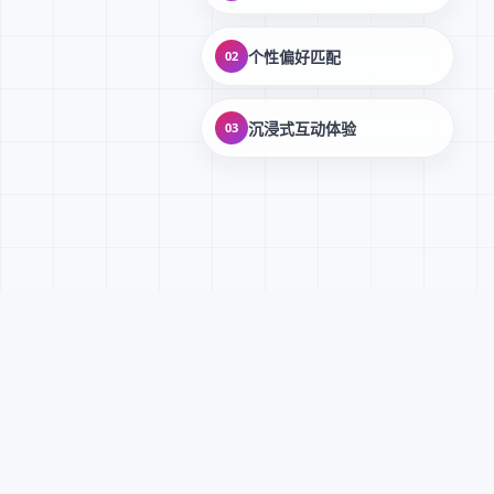
个性偏好匹配
02
沉浸式互动体验
03