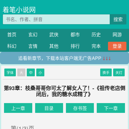
着笔小说网
搜索
首页
玄幻
武侠
都市
历史
网游
科幻
言情
其他
排行
完本
登录
追看新章节，下载本站客户端无广告APP
↓↓↓
字体
大
中
小
换手
关灯
第93章：枝桑哥哥你可太了解女人了！-《祖传老店倒
闭后，我的糖水成精了》
上一章
目录
存书签
下一章
第(1/3)页