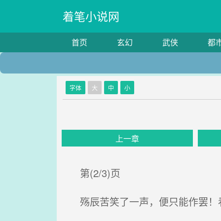
着笔小说网
首页
玄幻
武侠
都
字体
大
中
小
上一章
第(2/3)页
殇辰苦笑了一声，便只能作罢！