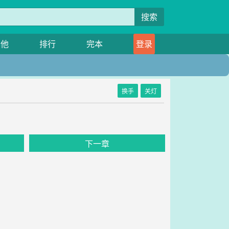
搜索
其他
排行
完本
登录
换手
关灯
下一章