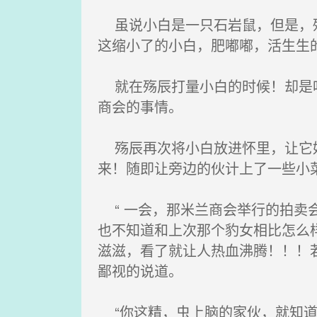
虽说小白是一只石岩鼠，但是，殇
这缩小了的小白，肥嘟嘟，活生生
就在殇辰打量小白的时候！却是听
商会的事情。
殇辰再次将小白放进怀里，让它好
来！随即让旁边的伙计上了一些小
“ 一会，那米兰商会举行的拍卖会就
也不知道和上次那个豹女相比怎么
滋滋，看了就让人热血沸腾！！！
鄙视的说道。
“你这精，虫上脑的家伙，就知道