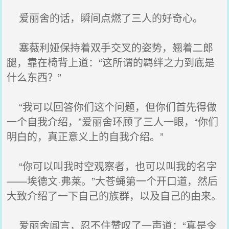
爱丽舍的话，瞬间点燃了三人的好奇心。
塞薇利娅保持着双手交叉的姿势，翘着二郎
腿，靠在椅背上道：“这所谓的羁绊之力到底是
什么东西？”
“我可以回答你们这个问题，但你们首先得做
一个自我介绍，”爱丽舍环顾了三人一眼，“你们
明白的，真正意义上的自我介绍。”
“你可以叫我时空观察者，也可以叫我的名字
——埃德文·弗莱。”大苍蝇第一个开口道，然后
大致介绍了一下自己的族群，以及自己的由来。
爱丽舍闻言，忍不住赞叹了一声道：“真是令